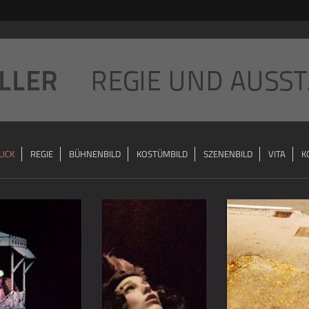
ICK
REGIE
BÜHNENBILD
KOSTÜMBILD
SZENENBILD
VITA
K